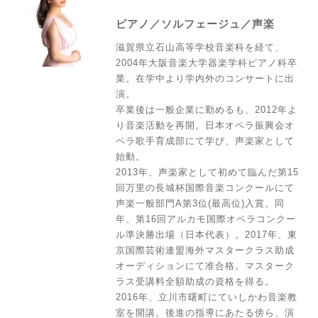
ピアノ／ソルフェージュ／声楽
滋賀県立石山高等学校音楽科を経て、
2004年大阪音楽大学器楽学科ピアノ科卒
業。在学中より学内外のコンサートに出
演。
卒業後は一般企業に勤めるも、2012年よ
り音楽活動を再開。日本オペラ振興会オ
ペラ歌手育成部にて学び、声楽家として
始動。
2013年、声楽家として初めて臨んだ第15
回万里の長城杯国際音楽コンクールにて
声楽一般部門A第3位(最高位)入賞。同
年、第16回アルカモ国際オペラコンクー
ル準決勝出場（日本代表）。2017年、東
京国際芸術連盟海外マスタークラス助成
オーディションにて准合格。マスターク
ラス受講料全額助成の資格を得る。
2016年、立川市曙町にていしかわ音楽教
室を開講。後進の指導にあたる傍ら、演