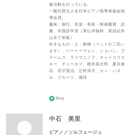
奏活動を行っている。
一般社団法人全日本ピアノ指導者協会指
導会員。
趣味：旅行、音楽・美術・映画鑑賞、読
書、外国語学習（英仏伊独韓、英語以外
は全て初級）
好きなもの・人：動物（ペットが二匹い
ます）、ベートーヴェン、ショパン、ブ
ラームス、ラフマニノフ、チャイコフス
キー、チェーホフ、梶井基次郎、夏目漱
石、宮沢賢治、辻村深月、カン・ハヌ
ル、フルーツ、珈琲
Blog
中石 美里
ピアノ／ソルフェージュ