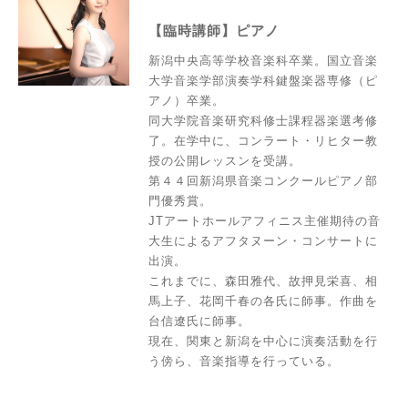
【臨時講師】ピアノ
新潟中央高等学校音楽科卒業。国立音楽
大学音楽学部演奏学科鍵盤楽器専修（ピ
アノ）卒業。
同大学院音楽研究科修士課程器楽選考修
了。在学中に、コンラート・リヒター教
授の公開レッスンを受講。
第４４回新潟県音楽コンクールピアノ部
門優秀賞。
JTアートホールアフィニス主催期待の音
大生によるアフタヌーン・コンサートに
出演。
これまでに、森田雅代、故押見栄喜、相
馬上子、花岡千春の各氏に師事。作曲を
台信遼氏に師事。
現在、関東と新潟を中心に演奏活動を行
う傍ら、音楽指導を行っている。